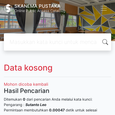
SKANEMA PUSTAKA
Online Public Access Cataloug
Data kosong
Mohon dicoba kembali
Hasil Pencarian
Ditemukan
0
dari pencarian Anda melalui kata kunci:
Pengarang :
Sutanto Leo
Permintaan membutuhkan
0.00047
detik untuk selesai