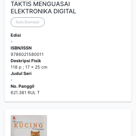
TAKTIS MENGUASAI
ELEKTRONIKA DIGITAL
Rully Bramasti
Edisi
-
ISBN/ISSN
9786021580011
Deskripsi Fisik
118 p ; 17 x 25 cm
Judul Seri
-
No. Panggil
621.381 RUL T