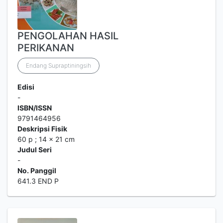
PENGOLAHAN HASIL
PERIKANAN
Endang Supraptiningsih
Edisi
-
ISBN/ISSN
9791464956
Deskripsi Fisik
60 p ; 14 x 21 cm
Judul Seri
-
No. Panggil
641.3 END P