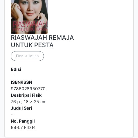
RIASWAJAH REMAJA
UNTUK PESTA
Fida Millatina
Edisi
-
ISBN/ISSN
9786028950770
Deskripsi Fisik
76 p ; 18 x 25 cm
Judul Seri
-
No. Panggil
646.7 FID R