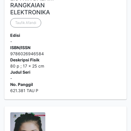
RANGKAIAN
ELEKTRONIKA
Taufik Afandi
Edisi
-
ISBN/ISSN
9786026946584
Deskripsi Fisik
80 p ; 17 x 25 cm
Judul Seri
-
No. Panggil
621.381 TAU P