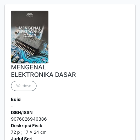
MENGENAL
ELEKTRONIKA DASAR
Wardoyo
Edisi
-
ISBN/ISSN
9076026946386
Deskripsi Fisik
72 p ; 17 x 24 cm
Judul Seri