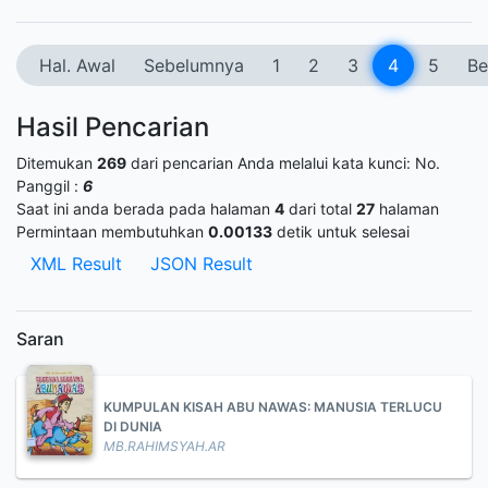
Hal. Awal
Sebelumnya
1
2
3
4
5
Be
Hasil Pencarian
Ditemukan
269
dari pencarian Anda melalui kata kunci:
No.
Panggil :
6
Saat ini anda berada pada halaman
4
dari total
27
halaman
Permintaan membutuhkan
0.00133
detik untuk selesai
XML Result
JSON Result
Saran
KUMPULAN KISAH ABU NAWAS: MANUSIA TERLUCU
DI DUNIA
MB.RAHIMSYAH.AR