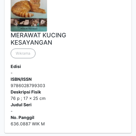
MERAWAT KUCING
KESAYANGAN
Wikrama
Edisi
-
ISBN/ISSN
9786028799303
Deskripsi Fisik
76 p ; 17 x 25 cm
Judul Seri
-
No. Panggil
636.0887 WIK M