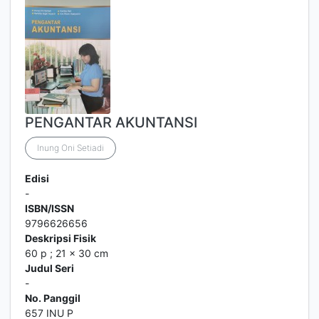
PENGANTAR AKUNTANSI
Inung Oni Setiadi
Edisi
-
ISBN/ISSN
9796626656
Deskripsi Fisik
60 p ; 21 x 30 cm
Judul Seri
-
No. Panggil
657 INU P