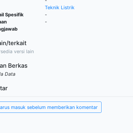
-
Teknik Listrik
il Spesifik
-
aan
-
ngjawab
ain/terkait
sedia versi lain
an Berkas
da Data
tar
arus masuk sebelum memberikan komentar