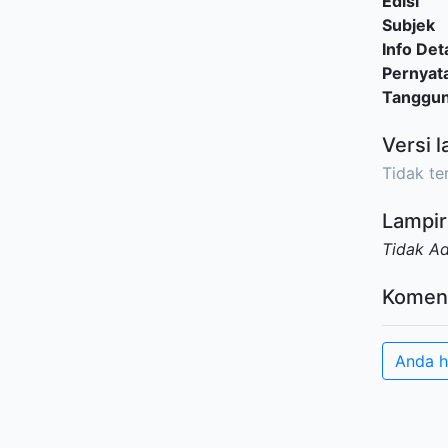
Edisi
Subjek
Info Deta
Pernyat
Tanggu
Versi l
Tidak ter
Lampir
Tidak A
Komen
Anda h