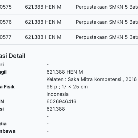
0575
621.388 HEN M
Perpustakaan SMKN 5 Ba
0576
621.388 HEN M
Perpustakaan SMKN 5 Ba
0577
621.388 HEN M
Perpustakaan SMKN 5 Ba
si Detail
ri
-
gil
621.388 HEN M
t
Kelaten
:
Saka Mitra Kompetensi
.,
2016
i Fisik
96 p ; 17 x 25 cm
Indonesia
SN
6026946416
si
621.388
-
dia
-
embawa
-