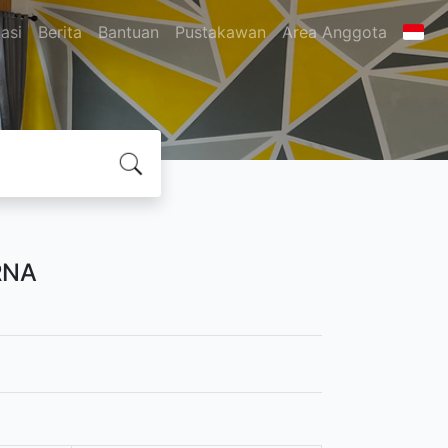
asi
Berita
Bantuan
Pustakawan
Area Anggota
RNA