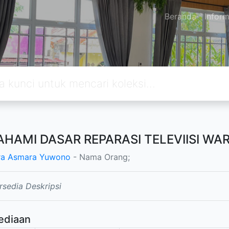
Beranda
Inform
HAMI DASAR REPARASI TELEVIISI WA
ra Asmara Yuwono
- Nama Orang;
rsedia Deskripsi
ediaan