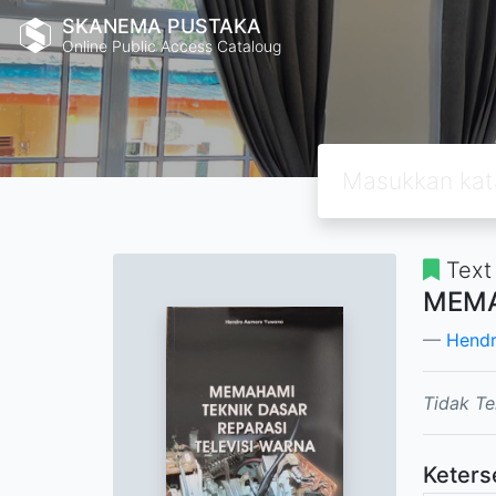
SKANEMA PUSTAKA
Online Public Access Cataloug
Text
MEMA
Hend
Tidak Te
Keters