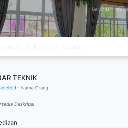
Beranda
Inform
AR TEKNIK
ielefeld
- Nama Orang;
rsedia Deskripsi
ediaan