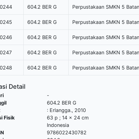
0244
604.2 BER G
Perpustakaan SMKN 5 Bata
0245
604.2 BER G
Perpustakaan SMKN 5 Bata
0246
604.2 BER G
Perpustakaan SMKN 5 Bata
0247
604.2 BER G
Perpustakaan SMKN 5 Bata
0248
604.2 BER G
Perpustakaan SMKN 5 Bata
si Detail
ri
-
gil
604.2 BER G
t
:
Erlangga
.,
2010
i Fisik
63 p ; 14 x 24 cm
Indonesia
SN
9786022430782