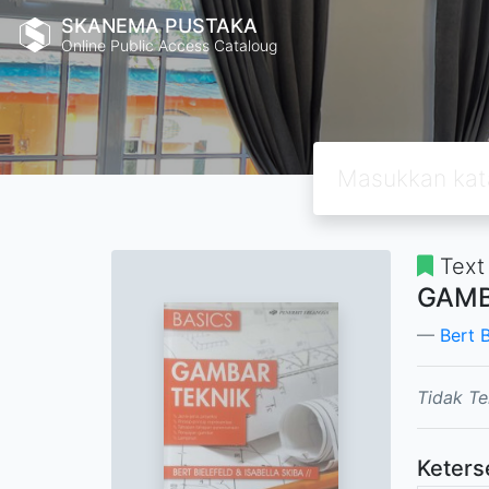
SKANEMA PUSTAKA
Online Public Access Cataloug
Text
GAMB
Bert B
Tidak Te
Keters