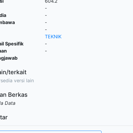
si
604.2
-
dia
-
embawa
-
-
TEKNIK
il Spesifik
-
aan
-
ngjawab
ain/terkait
sedia versi lain
an Berkas
da Data
tar