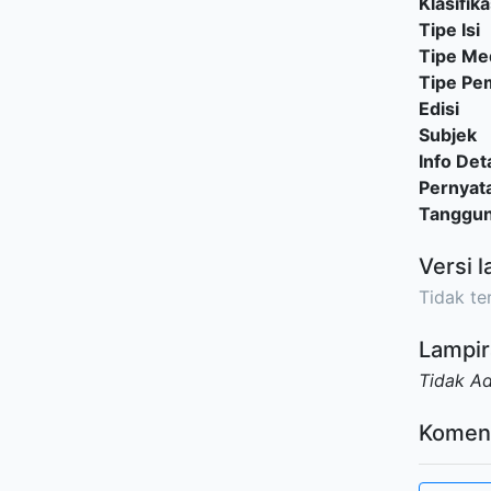
Klasifika
Tipe Isi
Tipe Me
Tipe P
Edisi
Subjek
Info Deta
Pernyat
Tanggu
Versi l
Tidak ter
Lampir
Tidak A
Komen