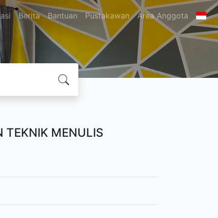
asi
Berita
Bantuan
Pustakawan
Area Anggota
N TEKNIK MENULIS