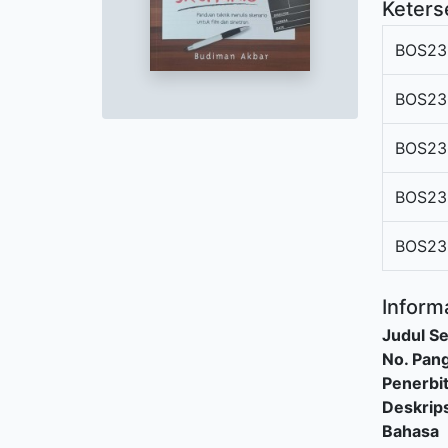
Keters
BOS23
BOS23
BOS23
BOS23
BOS23
Informa
Judul Se
No. Pang
Penerbi
Deskrips
Bahasa