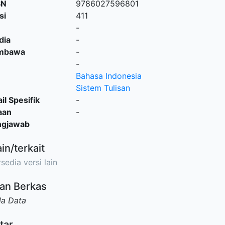
SN
9786027596801
si
411
-
dia
-
embawa
-
-
Bahasa Indonesia
Sistem Tulisan
il Spesifik
-
aan
-
ngjawab
ain/terkait
sedia versi lain
an Berkas
da Data
tar