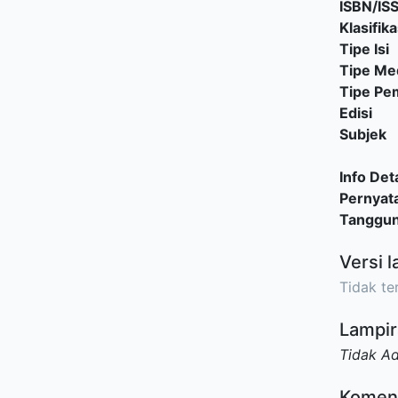
ISBN/IS
Klasifika
Tipe Isi
Tipe Me
Tipe P
Edisi
Subjek
Info Deta
Pernyat
Tanggu
Versi l
Tidak ter
Lampir
Tidak A
Komen