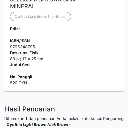
MINERAL
Cynthia Light Brown NIck Brown
Edisi
-
ISBN/ISSN
9795348795
Deskripsi Fisik
89 p ; 17 x 25 cm
Judul Seri
-
No. Panggil
520 CYN J
Hasil Pencarian
Ditemukan
1
dari pencarian Anda melalui kata kunci:
Pengarang
:
Cynthia Light Brown NIck Brown