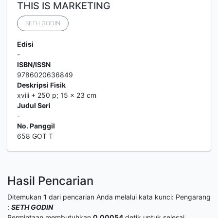
THIS IS MARKETING
SETH GODIN
Edisi
-
ISBN/ISSN
9786020636849
Deskripsi Fisik
xviii + 250 p; 15 x 23 cm
Judul Seri
-
No. Panggil
658 GOT T
Hasil Pencarian
Ditemukan
1
dari pencarian Anda melalui kata kunci:
Pengarang
:
SETH GODIN
Permintaan membutuhkan
0.00054
detik untuk selesai